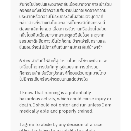
สิ้นทั้งในปัจจุบันและอนาคตอันเนื่องมากจากการเข้าร่วม
กิจกรรมถึงแม้ว่าความเสียหายนั้นอาจเกิดจากความ
ประมาทหรือความไม่ระมัดระวังในส่วนของบุคคลที่
กล่าวอ้างถึงข้างต้นในเอกสารนี้ในกรณีที่กิจกรรมนี้
ต้องยกเลิกทั้งหมด เลื่อนการจัดงานหรือส่วนใดส่วน
หนึ่งโดยสืบเนื่องมาจากสาเหตุสุดวิสัยใดๆ เหตุจาก
ธรรมชาติหรือภาวะอื่นใดก็ตาม ข้าพเจ้ารับทราบและ
ยินยอมว่าจะไม่มีการคืนเงินค่าสมัครให้แก่ข้าพเจ้า
6.ข้าพเจ้ายินดีให้สิทธิ์ผู้จัดงานในการใช้ภาพนิ่ง ภาพ
เคลื่อนไหวการบันทึกทุกรูปแบบจากการเข้าร่วม
กิจกรรมสำหรับวัตถุประสงค์ที่ชอบด้วยกฎหมายโดย
ไม่มีการเรียกร้องค่าตอบแทนแต่อย่างใด
I know that running is a potentially
hazardous activity, which could cause injury or
death. I should not enter and run unless I am
medically able and properly trained.
I agree to abide by any decision of a race
official relative to my ability to safely