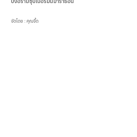
บึงอร่ามซุปเปอร์มินิมาราธอน
จัดโดย : คุณจี๊ด