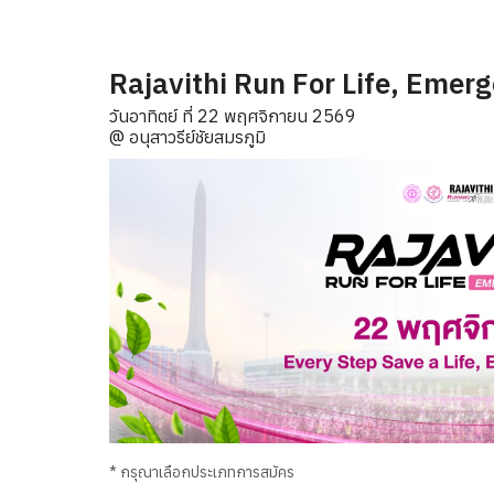
Rajavithi Run For Life, Emergen
วันอาทิตย์ ที่ 22 พฤศจิกายน 2569
@ อนุสาวรีย์ชัยสมรภูมิ
* กรุณาเลือกประเภทการสมัคร