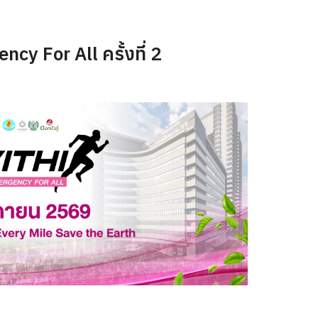
cy For All ครั้งที่ 2